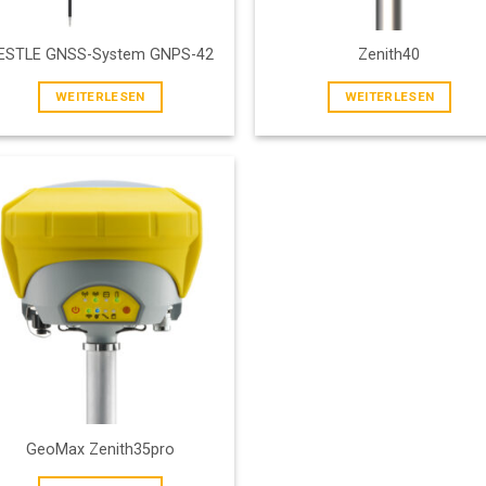
ESTLE GNSS-System GNPS-42
Zenith40
WEITERLESEN
WEITERLESEN
Add to
wishlist
GeoMax Zenith35pro