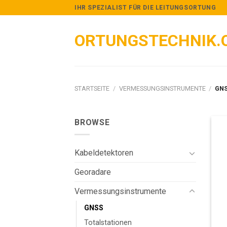
Skip
IHR SPEZIALIST FÜR DIE LEITUNGSORTUNG
to
content
ORTUNGSTECHNIK.
STARTSEITE
/
VERMESSUNGSINSTRUMENTE
/
GN
BROWSE
Kabeldetektoren
Georadare
Vermessungsinstrumente
GNSS
Totalstationen