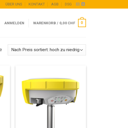
ÜBER UNS
KONTAKT
AGB
DSG
0
ANMELDEN
WARENKORB /
0,00
CHF
e
 to
Add to
list
wishlist