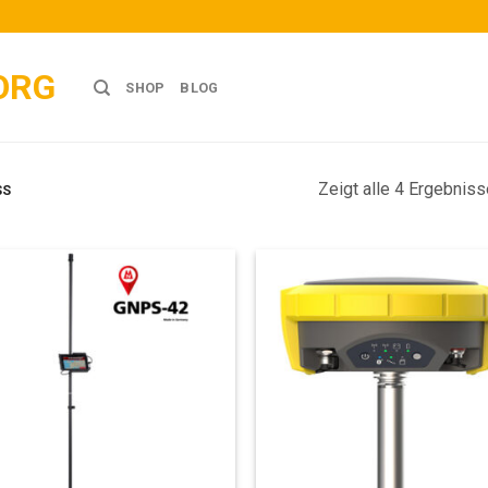
ORG
SHOP
BLOG
Zeigt alle 4 Ergebniss
SS
Add to
Add
wishlist
wish