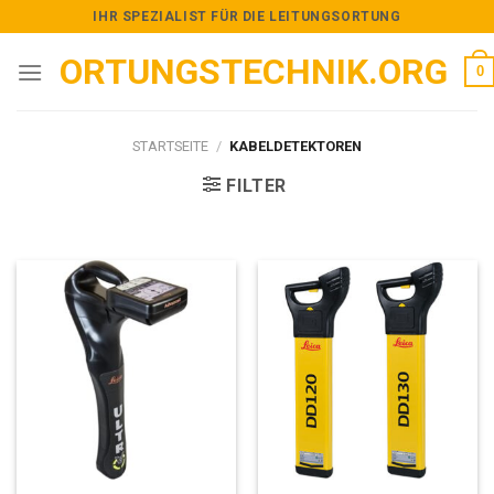
Skip
IHR SPEZIALIST FÜR DIE LEITUNGSORTUNG
to
ORTUNGSTECHNIK.ORG
content
0
STARTSEITE
/
KABELDETEKTOREN
FILTER