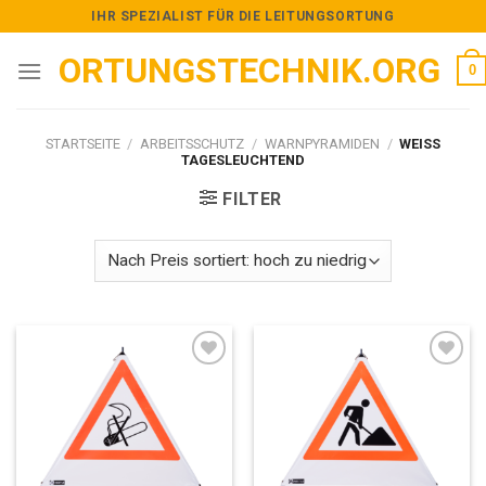
Skip
IHR SPEZIALIST FÜR DIE LEITUNGSORTUNG
to
ORTUNGSTECHNIK.ORG
content
0
STARTSEITE
/
ARBEITSSCHUTZ
/
WARNPYRAMIDEN
/
WEISS
TAGESLEUCHTEND
FILTER
Add to
Add to
wishlist
wishlist